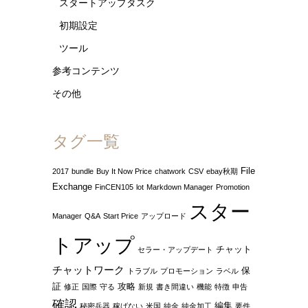
スタートアップタスク
初期設定
ツール
参考コンテンツ
その他
タグ一覧
File
2017
bundle
Buy It Now Price
chatwork
CSV
ebay秋期
Exchange
FinCEN105
lot
Markdown Manager
Promotion
スター
Manager
Q&A
Start Price
アップロード
トアップ
チャット
セラー・アップデート
チャットワーク
保
トラブル
プロモーション
ラベル
証
攻略
修正
国際
守る
新規
書き間違い
機能
特徴
申告
確認
編集
秘密兵器
稼げない
米国
純金
純金加工
要件