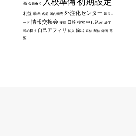
初期設定
入校準備
売
会員番号
外注化センター
利益
動画
名前
国内転売
延長コ
情報交換会
日報
申し込み
検索
ード
接続
終了
自己アフィリ
輸出
締め切り
輸入
返信
配信
録画
電
源