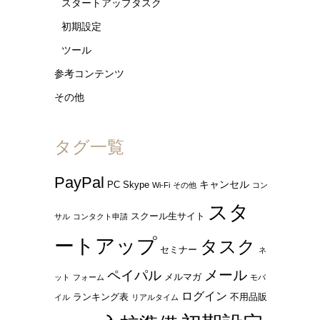
スタートアップタスク
初期設定
ツール
参考コンテンツ
その他
タグ一覧
PayPal
キャンセル
PC
Skype
Wi-Fi
その他
コン
スタ
スクール生サイト
サル
コンタクト申請
ートアップ
タスク
セミナー
ネ
ペイパル
メール
メルマガ
ット
フォーム
モバ
ログイン
ランキング表
不用品販
イル
リアルタイム