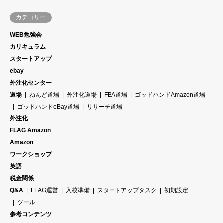
カテゴリー
WEB勉強会
カリキュラム
スタートアップ
ebay
外注化センター
道場
ねんど道場
外注化道場
FBA道場
ゴッドハンドAmazon道場
ゴッドハンドeBay道場
リサーチ道場
外注化
FLAG Amazon
Amazon
ワークショップ
英語
税金関係
Q&A
FLAG運営
入校準備
スタートアップタスク
初期設定
ツール
参考コンテンツ