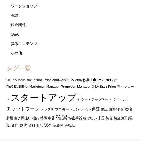
ワークショップ
英語
税金関係
Q&A
参考コンテンツ
その他
タグ一覧
File Exchange
2017
bundle
Buy It Now Price
chatwork
CSV
ebay秋期
FinCEN105
lot
Markdown Manager
Promotion Manager
Q&A
Start Price
アップロー
スタートアップ
チャット
ド
セラー・アップデート
チャットワーク
保証
攻略
トラブル
プロモーション
ラベル
修正
国際
守る
確認
編
新規
書き間違い
機能
特徴
申告
秘密兵器
稼げない
米国
純金
純金加工
集
規約
返金
要件
資料
返品
配送日
金製品