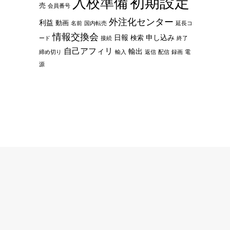
初期設定
入校準備
売
会員番号
外注化センター
利益
動画
名前
国内転売
延長コ
情報交換会
日報
申し込み
検索
ード
接続
終了
自己アフィリ
輸出
締め切り
輸入
返信
配信
録画
電
源