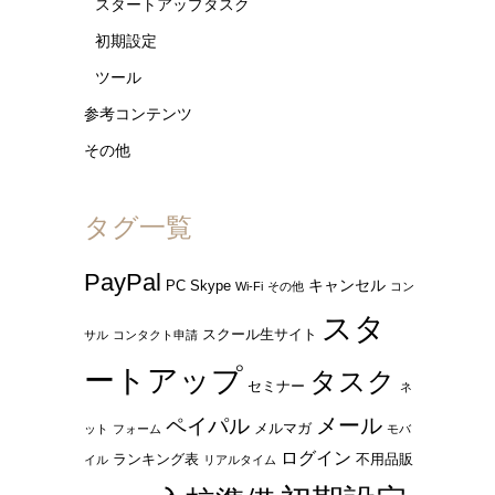
スタートアップタスク
初期設定
ツール
参考コンテンツ
その他
タグ一覧
PayPal
キャンセル
PC
Skype
Wi-Fi
その他
コン
スタ
スクール生サイト
サル
コンタクト申請
ートアップ
タスク
セミナー
ネ
ペイパル
メール
メルマガ
ット
フォーム
モバ
ログイン
ランキング表
不用品販
イル
リアルタイム