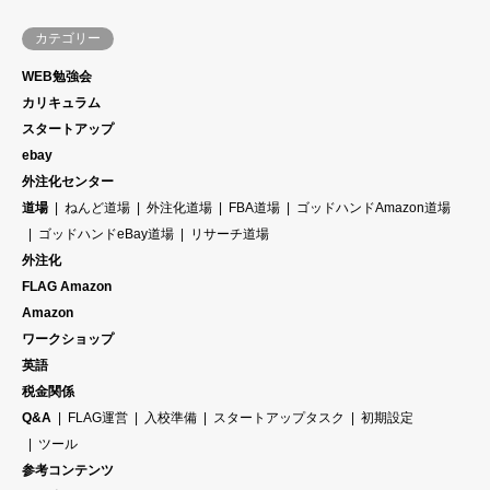
カテゴリー
WEB勉強会
カリキュラム
スタートアップ
ebay
外注化センター
道場
ねんど道場
外注化道場
FBA道場
ゴッドハンドAmazon道場
ゴッドハンドeBay道場
リサーチ道場
外注化
FLAG Amazon
Amazon
ワークショップ
英語
税金関係
Q&A
FLAG運営
入校準備
スタートアップタスク
初期設定
ツール
参考コンテンツ