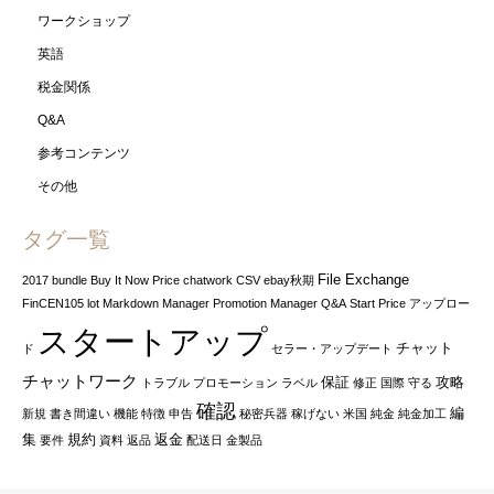
ワークショップ
英語
税金関係
Q&A
参考コンテンツ
その他
タグ一覧
File Exchange
2017
bundle
Buy It Now Price
chatwork
CSV
ebay秋期
FinCEN105
lot
Markdown Manager
Promotion Manager
Q&A
Start Price
アップロー
スタートアップ
チャット
ド
セラー・アップデート
チャットワーク
保証
攻略
トラブル
プロモーション
ラベル
修正
国際
守る
確認
編
新規
書き間違い
機能
特徴
申告
秘密兵器
稼げない
米国
純金
純金加工
集
規約
返金
要件
資料
返品
配送日
金製品