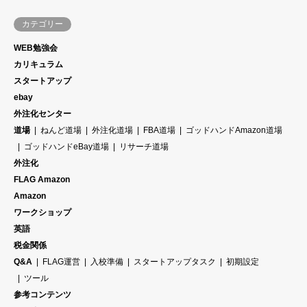
カテゴリー
WEB勉強会
カリキュラム
スタートアップ
ebay
外注化センター
道場
ねんど道場
外注化道場
FBA道場
ゴッドハンドAmazon道場
ゴッドハンドeBay道場
リサーチ道場
外注化
FLAG Amazon
Amazon
ワークショップ
英語
税金関係
Q&A
FLAG運営
入校準備
スタートアップタスク
初期設定
ツール
参考コンテンツ