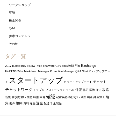
ワークショップ
英語
税金関係
Q&A
参考コンテンツ
その他
タグ一覧
File Exchange
2017
bundle
Buy It Now Price
chatwork
CSV
ebay秋期
FinCEN105
lot
Markdown Manager
Promotion Manager
Q&A
Start Price
アップロー
スタートアップ
チャット
ド
セラー・アップデート
チャットワーク
保証
攻略
トラブル
プロモーション
ラベル
修正
国際
守る
確認
編
新規
書き間違い
機能
特徴
申告
秘密兵器
稼げない
米国
純金
純金加工
集
規約
返金
要件
資料
返品
配送日
金製品