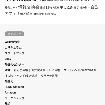
情報交換会
自己
日報
申し込み
検索
延長コード
接続
終了
締め切り
アフィリ
輸出
輸入
返信
配信
録画
電源
カテゴリー
WEB勉強会
カリキュラム
スタートアップ
ebay
外注化センター
道場
ねんど道場
外注化道場
FBA道場
ゴッドハンドAmazon道場
ゴッドハンドeBay道場
リサーチ道場
外注化
FLAG Amazon
Amazon
ワークショップ
英語