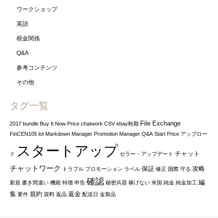
ワークショップ
英語
税金関係
Q&A
参考コンテンツ
その他
タグ一覧
File Exchange
2017
bundle
Buy It Now Price
chatwork
CSV
ebay秋期
FinCEN105
lot
Markdown Manager
Promotion Manager
Q&A
Start Price
アップロー
スタートアップ
チャット
ド
セラー・アップデート
チャットワーク
保証
攻略
トラブル
プロモーション
ラベル
修正
国際
守る
確認
編
新規
書き間違い
機能
特徴
申告
秘密兵器
稼げない
米国
純金
純金加工
集
規約
返金
要件
資料
返品
配送日
金製品