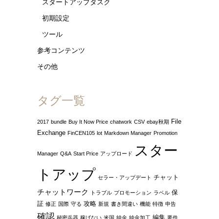
スタートアップタスク
初期設定
ツール
参考コンテンツ
その他
タグ一覧
File
2017
bundle
Buy It Now Price
chatwork
CSV
ebay秋期
Exchange
FinCEN105
lot
Markdown Manager
Promotion
スター
Manager
Q&A
Start Price
アップロード
トアップ
チャット
セラー・アップデート
チャットワーク
保
トラブル
プロモーション
ラベル
証
攻略
修正
国際
守る
新規
書き間違い
機能
特徴
申告
確認
編集
秘密兵器
稼げない
米国
純金
純金加工
要件