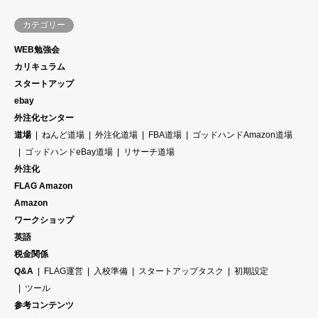
カテゴリー
WEB勉強会
カリキュラム
スタートアップ
ebay
外注化センター
道場
ねんど道場
外注化道場
FBA道場
ゴッドハンドAmazon道場
ゴッドハンドeBay道場
リサーチ道場
外注化
FLAG Amazon
Amazon
ワークショップ
英語
税金関係
Q&A
FLAG運営
入校準備
スタートアップタスク
初期設定
ツール
参考コンテンツ