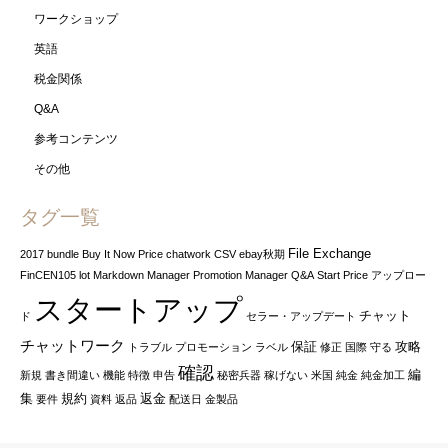
ワークショップ
英語
税金関係
Q&A
参考コンテンツ
その他
タグ一覧
File Exchange
2017
bundle
Buy It Now Price
chatwork
CSV
ebay秋期
FinCEN105
lot
Markdown Manager
Promotion Manager
Q&A
Start Price
アップロー
スタートアップ
チャット
ド
セラー・アップデート
チャットワーク
保証
攻略
トラブル
プロモーション
ラベル
修正
国際
守る
確認
編
新規
書き間違い
機能
特徴
申告
秘密兵器
稼げない
米国
純金
純金加工
集
規約
返金
要件
資料
返品
配送日
金製品