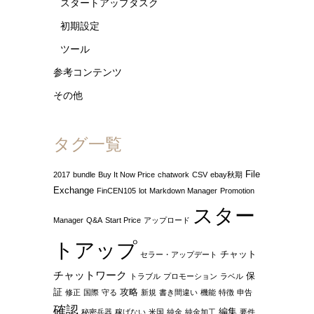
スタートアップタスク
初期設定
ツール
参考コンテンツ
その他
タグ一覧
File
2017
bundle
Buy It Now Price
chatwork
CSV
ebay秋期
Exchange
FinCEN105
lot
Markdown Manager
Promotion
スター
Manager
Q&A
Start Price
アップロード
トアップ
チャット
セラー・アップデート
チャットワーク
保
トラブル
プロモーション
ラベル
証
攻略
修正
国際
守る
新規
書き間違い
機能
特徴
申告
確認
編集
秘密兵器
稼げない
米国
純金
純金加工
要件