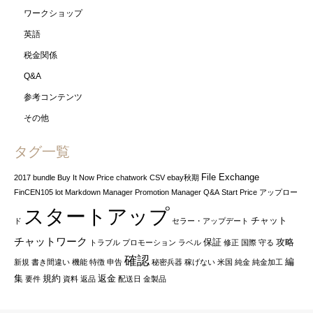
ワークショップ
英語
税金関係
Q&A
参考コンテンツ
その他
タグ一覧
File Exchange
2017
bundle
Buy It Now Price
chatwork
CSV
ebay秋期
FinCEN105
lot
Markdown Manager
Promotion Manager
Q&A
Start Price
アップロー
スタートアップ
チャット
ド
セラー・アップデート
チャットワーク
保証
攻略
トラブル
プロモーション
ラベル
修正
国際
守る
確認
編
新規
書き間違い
機能
特徴
申告
秘密兵器
稼げない
米国
純金
純金加工
集
規約
返金
要件
資料
返品
配送日
金製品