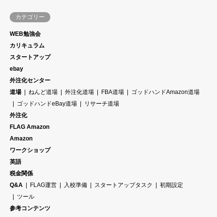
カテゴリー
WEB勉強会
カリキュラム
スタートアップ
ebay
外注化センター
道場
ねんど道場
外注化道場
FBA道場
ゴッドハンドAmazon道場
ゴッドハンドeBay道場
リサーチ道場
外注化
FLAG Amazon
Amazon
ワークショップ
英語
税金関係
Q&A
FLAG運営
入校準備
スタートアップタスク
初期設定
ツール
参考コンテンツ