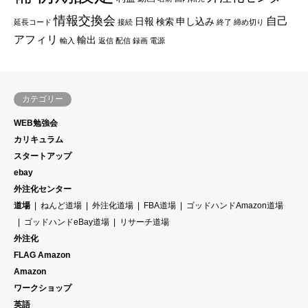
情報交換会
自己
日報
申し込み
検索
延長コード
接続
終了
締め切り
アフィリ
輸出
輸入
返信
配信
録画
電源
カテゴリー
WEB勉強会
カリキュラム
スタートアップ
ebay
外注化センター
道場
ねんど道場
外注化道場
FBA道場
ゴッドハンドAmazon道場
ゴッドハンドeBay道場
リサーチ道場
外注化
FLAG Amazon
Amazon
ワークショップ
英語