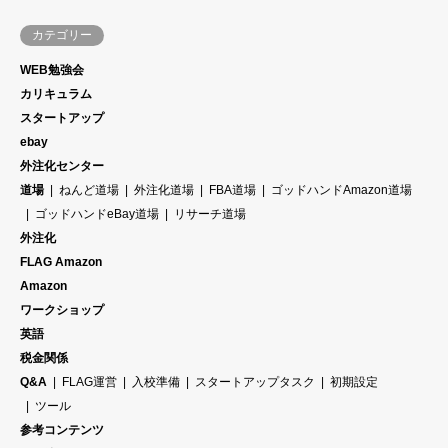
カテゴリー
WEB勉強会
カリキュラム
スタートアップ
ebay
外注化センター
道場
ねんど道場
外注化道場
FBA道場
ゴッドハンドAmazon道場
ゴッドハンドeBay道場
リサーチ道場
外注化
FLAG Amazon
Amazon
ワークショップ
英語
税金関係
Q&A
FLAG運営
入校準備
スタートアップタスク
初期設定
ツール
参考コンテンツ