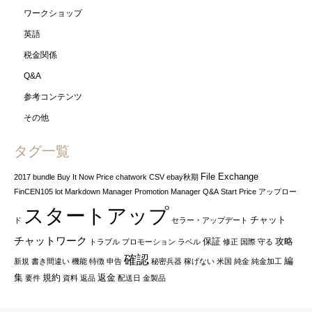
ワークショップ
英語
税金関係
Q&A
参考コンテンツ
その他
タグ一覧
File Exchange
2017
bundle
Buy It Now Price
chatwork
CSV
ebay秋期
FinCEN105
lot
Markdown Manager
Promotion Manager
Q&A
Start Price
アップロー
スタートアップ
チャット
ド
セラー・アップデート
チャットワーク
保証
攻略
トラブル
プロモーション
ラベル
修正
国際
守る
確認
編
新規
書き間違い
機能
特徴
申告
秘密兵器
稼げない
米国
純金
純金加工
集
規約
返金
要件
資料
返品
配送日
金製品