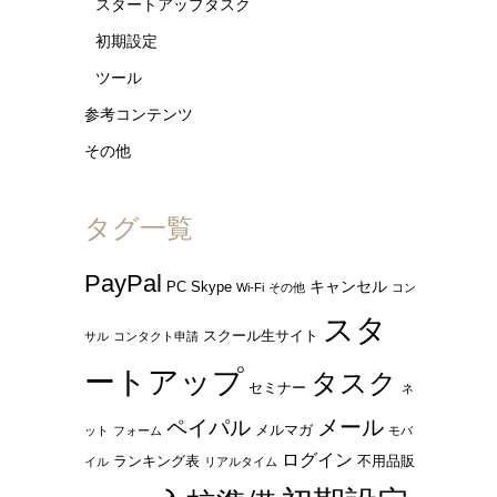
スタートアップタスク
初期設定
ツール
参考コンテンツ
その他
タグ一覧
PayPal
キャンセル
PC
Skype
Wi-Fi
その他
コン
スタ
スクール生サイト
サル
コンタクト申請
ートアップ
タスク
セミナー
ネ
ペイパル
メール
メルマガ
ット
フォーム
モバ
ログイン
ランキング表
不用品販
イル
リアルタイム