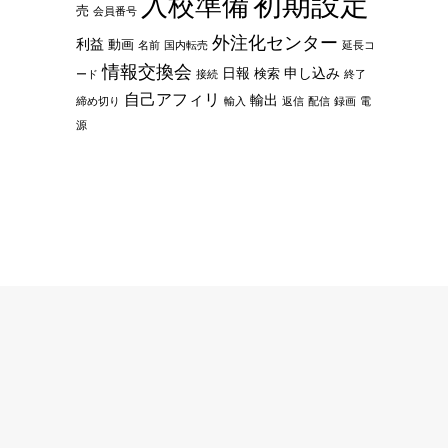
初期設定
入校準備
売
会員番号
外注化センター
利益
動画
名前
国内転売
延長コ
情報交換会
日報
申し込み
検索
ード
接続
終了
自己アフィリ
輸出
締め切り
輸入
返信
配信
録画
電
源