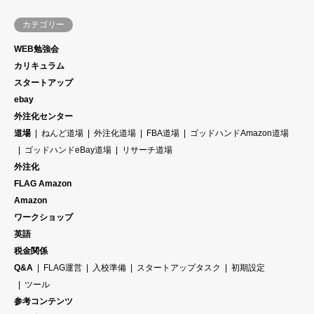
カテゴリー
WEB勉強会
カリキュラム
スタートアップ
ebay
外注化センター
道場
ねんど道場
外注化道場
FBA道場
ゴッドハンドAmazon道場
ゴッドハンドeBay道場
リサーチ道場
外注化
FLAG Amazon
Amazon
ワークショップ
英語
税金関係
Q&A
FLAG運営
入校準備
スタートアップタスク
初期設定
ツール
参考コンテンツ