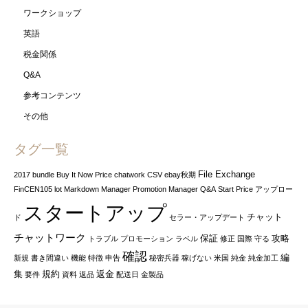
ワークショップ
英語
税金関係
Q&A
参考コンテンツ
その他
タグ一覧
File Exchange
2017
bundle
Buy It Now Price
chatwork
CSV
ebay秋期
FinCEN105
lot
Markdown Manager
Promotion Manager
Q&A
Start Price
アップロー
スタートアップ
チャット
ド
セラー・アップデート
チャットワーク
保証
攻略
トラブル
プロモーション
ラベル
修正
国際
守る
確認
編
新規
書き間違い
機能
特徴
申告
秘密兵器
稼げない
米国
純金
純金加工
集
規約
返金
要件
資料
返品
配送日
金製品