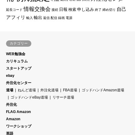
情報交換会
自己
日報
申し込み
検索
延長コード
接続
終了
締め切り
アフィリ
輸出
輸入
返信
配信
録画
電源
カテゴリー
WEB勉強会
カリキュラム
スタートアップ
ebay
外注化センター
道場
ねんど道場
外注化道場
FBA道場
ゴッドハンドAmazon道場
ゴッドハンドeBay道場
リサーチ道場
外注化
FLAG Amazon
Amazon
ワークショップ
英語