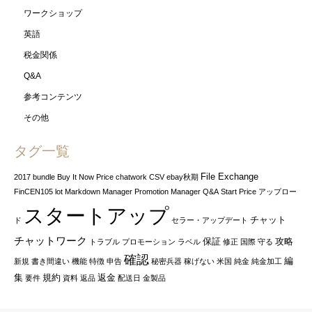
ワークショップ
英語
税金関係
Q&A
参考コンテンツ
その他
タグ一覧
File Exchange
2017
bundle
Buy It Now Price
chatwork
CSV
ebay秋期
FinCEN105
lot
Markdown Manager
Promotion Manager
Q&A
Start Price
アップロー
スタートアップ
チャット
ド
セラー・アップデート
チャットワーク
保証
攻略
トラブル
プロモーション
ラベル
修正
国際
守る
確認
編
新規
書き間違い
機能
特徴
申告
秘密兵器
稼げない
米国
純金
純金加工
集
規約
返金
要件
資料
返品
配送日
金製品