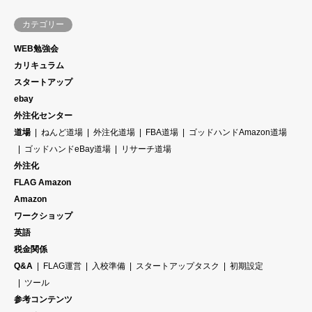
カテゴリー
WEB勉強会
カリキュラム
スタートアップ
ebay
外注化センター
道場
ねんど道場
外注化道場
FBA道場
ゴッドハンドAmazon道場
ゴッドハンドeBay道場
リサーチ道場
外注化
FLAG Amazon
Amazon
ワークショップ
英語
税金関係
Q&A
FLAG運営
入校準備
スタートアップタスク
初期設定
ツール
参考コンテンツ