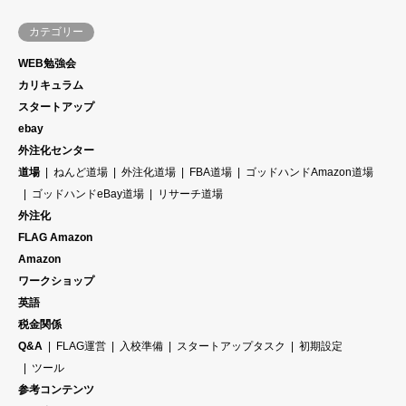
カテゴリー
WEB勉強会
カリキュラム
スタートアップ
ebay
外注化センター
道場
ねんど道場
外注化道場
FBA道場
ゴッドハンドAmazon道場
ゴッドハンドeBay道場
リサーチ道場
外注化
FLAG Amazon
Amazon
ワークショップ
英語
税金関係
Q&A
FLAG運営
入校準備
スタートアップタスク
初期設定
ツール
参考コンテンツ