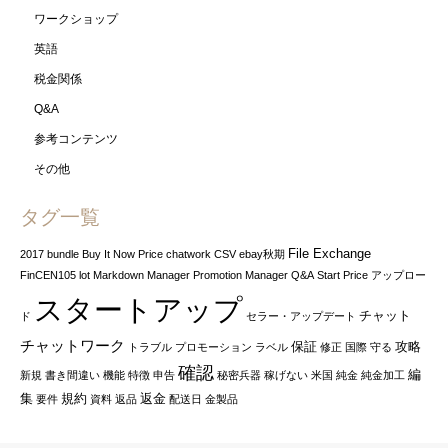
ワークショップ
英語
税金関係
Q&A
参考コンテンツ
その他
タグ一覧
File Exchange
2017
bundle
Buy It Now Price
chatwork
CSV
ebay秋期
FinCEN105
lot
Markdown Manager
Promotion Manager
Q&A
Start Price
アップロー
スタートアップ
チャット
ド
セラー・アップデート
チャットワーク
保証
攻略
トラブル
プロモーション
ラベル
修正
国際
守る
確認
編
新規
書き間違い
機能
特徴
申告
秘密兵器
稼げない
米国
純金
純金加工
集
規約
返金
要件
資料
返品
配送日
金製品