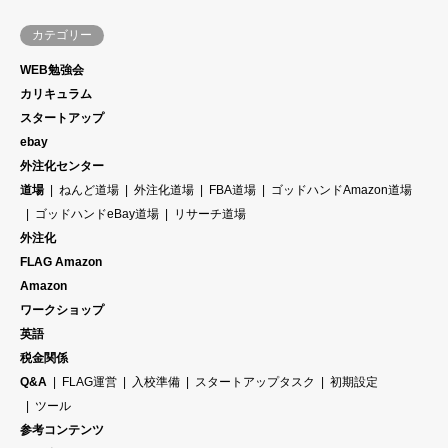
カテゴリー
WEB勉強会
カリキュラム
スタートアップ
ebay
外注化センター
道場
ねんど道場
外注化道場
FBA道場
ゴッドハンドAmazon道場
ゴッドハンドeBay道場
リサーチ道場
外注化
FLAG Amazon
Amazon
ワークショップ
英語
税金関係
Q&A
FLAG運営
入校準備
スタートアップタスク
初期設定
ツール
参考コンテンツ