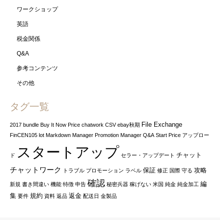
ワークショップ
英語
税金関係
Q&A
参考コンテンツ
その他
タグ一覧
File Exchange
2017
bundle
Buy It Now Price
chatwork
CSV
ebay秋期
FinCEN105
lot
Markdown Manager
Promotion Manager
Q&A
Start Price
アップロー
スタートアップ
チャット
ド
セラー・アップデート
チャットワーク
保証
攻略
トラブル
プロモーション
ラベル
修正
国際
守る
確認
編
新規
書き間違い
機能
特徴
申告
秘密兵器
稼げない
米国
純金
純金加工
集
規約
返金
要件
資料
返品
配送日
金製品