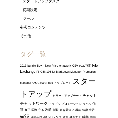
スタートアップタスク
初期設定
ツール
参考コンテンツ
その他
タグ一覧
File
2017
bundle
Buy It Now Price
chatwork
CSV
ebay秋期
Exchange
FinCEN105
lot
Markdown Manager
Promotion
スター
Manager
Q&A
Start Price
アップロード
トアップ
チャット
セラー・アップデート
チャットワーク
保
トラブル
プロモーション
ラベル
証
攻略
修正
国際
守る
新規
書き間違い
機能
特徴
申告
確認
編集
秘密兵器
稼げない
米国
純金
純金加工
要件