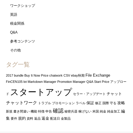
ワークショップ
英語
税金関係
Q&A
参考コンテンツ
その他
タグ一覧
File Exchange
2017
bundle
Buy It Now Price
chatwork
CSV
ebay秋期
FinCEN105
lot
Markdown Manager
Promotion Manager
Q&A
Start Price
アップロー
スタートアップ
チャット
ド
セラー・アップデート
チャットワーク
保証
攻略
トラブル
プロモーション
ラベル
修正
国際
守る
確認
編
新規
書き間違い
機能
特徴
申告
秘密兵器
稼げない
米国
純金
純金加工
集
規約
返金
要件
資料
返品
配送日
金製品