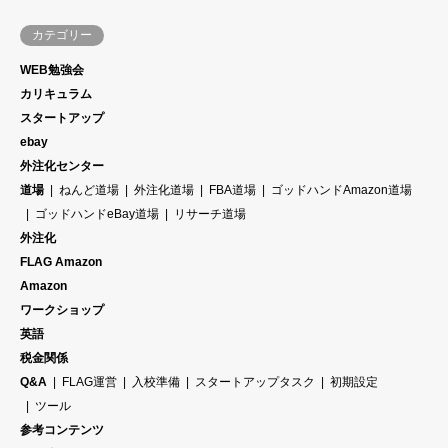
カテゴリー
WEB勉強会
カリキュラム
スタートアップ
ebay
外注化センター
道場
ねんど道場
外注化道場
FBA道場
ゴッドハンドAmazon道場
ゴッドハンドeBay道場
リサーチ道場
外注化
FLAG Amazon
Amazon
ワークショップ
英語
税金関係
Q&A
FLAG運営
入校準備
スタートアップタスク
初期設定
ツール
参考コンテンツ