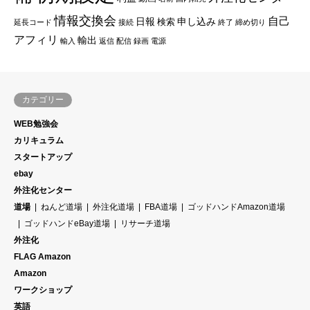
情報交換会
自己
日報
申し込み
検索
延長コード
接続
終了
締め切り
アフィリ
輸出
輸入
返信
配信
録画
電源
カテゴリー
WEB勉強会
カリキュラム
スタートアップ
ebay
外注化センター
道場
ねんど道場
外注化道場
FBA道場
ゴッドハンドAmazon道場
ゴッドハンドeBay道場
リサーチ道場
外注化
FLAG Amazon
Amazon
ワークショップ
英語