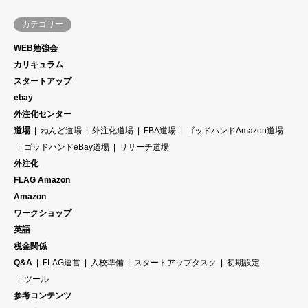
カテゴリー
WEB勉強会
カリキュラム
スタートアップ
ebay
外注化センター
道場
ねんど道場
外注化道場
FBA道場
ゴッドハンドAmazon道場
ゴッドハンドeBay道場
リサーチ道場
外注化
FLAG Amazon
Amazon
ワークショップ
英語
税金関係
Q&A
FLAG運営
入校準備
スタートアップタスク
初期設定
ツール
参考コンテンツ