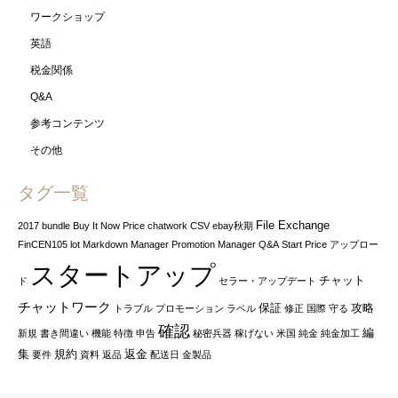
ワークショップ
英語
税金関係
Q&A
参考コンテンツ
その他
タグ一覧
File Exchange
2017
bundle
Buy It Now Price
chatwork
CSV
ebay秋期
FinCEN105
lot
Markdown Manager
Promotion Manager
Q&A
Start Price
アップロー
スタートアップ
チャット
ド
セラー・アップデート
チャットワーク
保証
攻略
トラブル
プロモーション
ラベル
修正
国際
守る
確認
編
新規
書き間違い
機能
特徴
申告
秘密兵器
稼げない
米国
純金
純金加工
集
規約
返金
要件
資料
返品
配送日
金製品