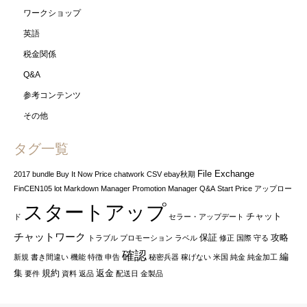
ワークショップ
英語
税金関係
Q&A
参考コンテンツ
その他
タグ一覧
File Exchange
2017
bundle
Buy It Now Price
chatwork
CSV
ebay秋期
FinCEN105
lot
Markdown Manager
Promotion Manager
Q&A
Start Price
アップロー
スタートアップ
チャット
ド
セラー・アップデート
チャットワーク
保証
攻略
トラブル
プロモーション
ラベル
修正
国際
守る
確認
編
新規
書き間違い
機能
特徴
申告
秘密兵器
稼げない
米国
純金
純金加工
集
規約
返金
要件
資料
返品
配送日
金製品