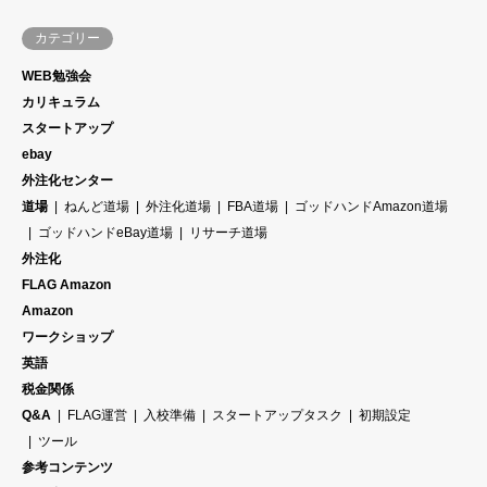
カテゴリー
WEB勉強会
カリキュラム
スタートアップ
ebay
外注化センター
道場
ねんど道場
外注化道場
FBA道場
ゴッドハンドAmazon道場
ゴッドハンドeBay道場
リサーチ道場
外注化
FLAG Amazon
Amazon
ワークショップ
英語
税金関係
Q&A
FLAG運営
入校準備
スタートアップタスク
初期設定
ツール
参考コンテンツ