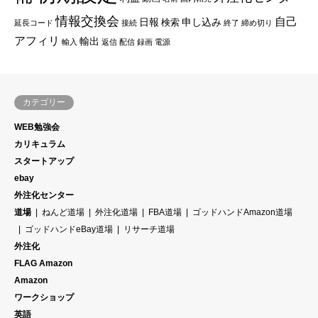
情報交換会
自己
日報
申し込み
検索
延長コード
接続
終了
締め切り
アフィリ
輸出
輸入
返信
配信
録画
電源
カテゴリー
WEB勉強会
カリキュラム
スタートアップ
ebay
外注化センター
道場
ねんど道場
外注化道場
FBA道場
ゴッドハンドAmazon道場
ゴッドハンドeBay道場
リサーチ道場
外注化
FLAG Amazon
Amazon
ワークショップ
英語