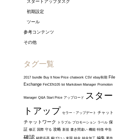
スタートアップタスク
初期設定
ツール
参考コンテンツ
その他
タグ一覧
File
2017
bundle
Buy It Now Price
chatwork
CSV
ebay秋期
Exchange
FinCEN105
lot
Markdown Manager
Promotion
スター
Manager
Q&A
Start Price
アップロード
トアップ
チャット
セラー・アップデート
チャットワーク
保
トラブル
プロモーション
ラベル
証
攻略
修正
国際
守る
新規
書き間違い
機能
特徴
申告
確認
編集
秘密兵器
稼げない
米国
純金
純金加工
要件